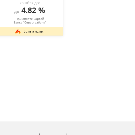
кэшбэк до:
4.82 %
до
При оплате картой
Банка "Севергазбанк"
Есть акции!