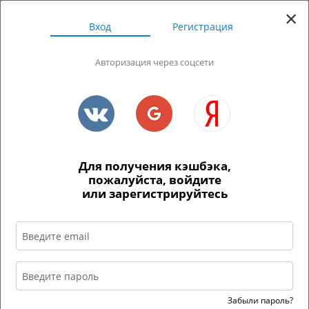
×
ЛИЧНЫЙ КАБИНЕТ
Вход
Регистрация
Авторизация через соцсети
Для получения кэшбэка,
пожалуйста, войдите
или зарегистрируйтесь
Ссылка устарела
Вас долго не было на сайте, поэтому в
целях безопасности мы разлогинили
вас.
Если вы хотите войти в свой аккаунт,
пожалуйста, авторизуйтесь.
Забыли пароль?