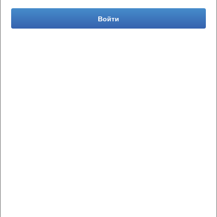
Войти
Авторизоваться
Магазины
Профиль
Помощь
Партнерство