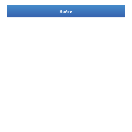
Войти
Авторизоваться
Магазины
Профиль
Помощь
Партнерство