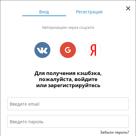
×
ЛИЧНЫЙ КАБИНЕТ
Вход
Регистрация
Авторизация через соцсети
Для получения кэшбэка,
пожалуйста, войдите
или зарегистрируйтесь
Ссылка устарела
Вас долго не было на сайте, поэтому в
целях безопасности мы разлогинили
вас.
Если вы хотите войти в свой аккаунт,
пожалуйста, авторизуйтесь.
Забыли пароль?